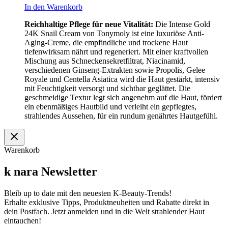
In den Warenkorb
Reichhaltige Pflege für neue Vitalität:
Die Intense Gold
24K Snail Cream von Tonymoly ist eine luxuriöse Anti-
Aging-Creme, die empfindliche und trockene Haut
tiefenwirksam nährt und regeneriert. Mit einer kraftvollen
Mischung aus Schneckensekretfiltrat, Niacinamid,
verschiedenen Ginseng-Extrakten sowie Propolis, Gelee
Royale und Centella Asiatica wird die Haut gestärkt, intensiv
mit Feuchtigkeit versorgt und sichtbar geglättet. Die
geschmeidige Textur legt sich angenehm auf die Haut, fördert
ein ebenmäßiges Hautbild und verleiht ein gepflegtes,
strahlendes Aussehen, für ein rundum genährtes Hautgefühl.
Warenkorb
k nara Newsletter
Bleib up to date mit den neuesten K-Beauty-Trends!
Erhalte exklusive Tipps, Produktneuheiten und Rabatte direkt in
dein Postfach. Jetzt anmelden und in die Welt strahlender Haut
eintauchen!