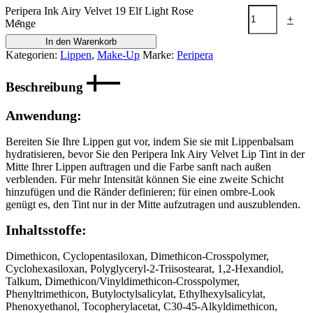
Peripera Ink Airy Velvet 19 Elf Light Rose
-
+
Menge
In den Warenkorb
Kategorien:
Lippen
,
Make-Up
Marke:
Peripera
Beschreibung
Anwendung:
Bereiten Sie Ihre Lippen gut vor, indem Sie sie mit Lippenbalsam
hydratisieren, bevor Sie den Peripera Ink Airy Velvet Lip Tint in der
Mitte Ihrer Lippen auftragen und die Farbe sanft nach außen
verblenden. Für mehr Intensität können Sie eine zweite Schicht
hinzufügen und die Ränder definieren; für einen ombre-Look
genügt es, den Tint nur in der Mitte aufzutragen und auszublenden.
Inhaltsstoffe:
Dimethicon, Cyclopentasiloxan, Dimethicon-Crosspolymer,
Cyclohexasiloxan, Polyglyceryl-2-Triisostearat, 1,2-Hexandiol,
Talkum, Dimethicon/Vinyldimethicon-Crosspolymer,
Phenyltrimethicon, Butyloctylsalicylat, Ethylhexylsalicylat,
Phenoxyethanol, Tocopherylacetat, C30-45-Alkyldimethicon,