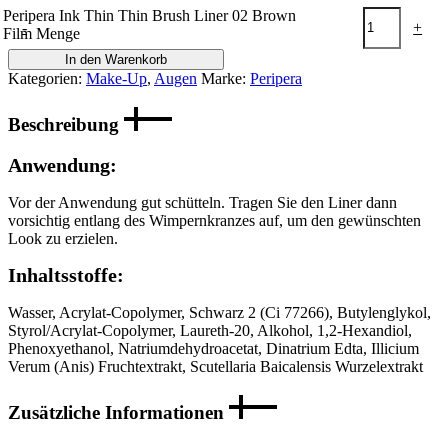
Peripera Ink Thin Thin Brush Liner 02 Brown
-
+
Film Menge
In den Warenkorb
Kategorien:
Make-Up
,
Augen
Marke:
Peripera
Beschreibung
Anwendung:
Vor der Anwendung gut schütteln. Tragen Sie den Liner dann
vorsichtig entlang des Wimpernkranzes auf, um den gewünschten
Look zu erzielen.
Inhaltsstoffe:
Wasser, Acrylat-Copolymer, Schwarz 2 (Ci 77266), Butylenglykol,
Styrol/Acrylat-Copolymer, Laureth-20, Alkohol, 1,2-Hexandiol,
Phenoxyethanol, Natriumdehydroacetat, Dinatrium Edta, Illicium
Verum (Anis) Fruchtextrakt, Scutellaria Baicalensis Wurzelextrakt
Zusätzliche Informationen