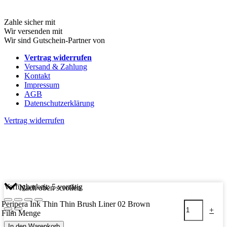
Zahle sicher mit
Wir versenden mit
Wir sind Gutschein-Partner von
Vertrag widerrufen
Versand & Zahlung
Kontakt
Impressum
AGB
Datenschutz­erklärung
Vertrag widerrufen
Verfügbarkeit:
5 vorrätig
Nach oben scrollen
Peripera Ink Thin Thin Brush Liner 02 Brown
-
+
Film Menge
In den Warenkorb