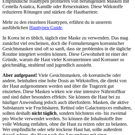
Empfindliche Hauttypen profitieren von beruhigenden Masken mit
Centella Asiatica, Kamille oder Reisextrakten. Diese Wirkstoffe
reduzieren Rötungen und stärken die Hautbarriere.
Mehr zu den einzelnen Hauttypen, erfährst du in unserem
ausführlichen
Hauttypen Guide
.
In Korea ist es üblich, täglich eine Maske zu verwenden. Das mag
zunächst viel erscheinen, doch die Formulierungen koreanischer
Gesichtsmasken sind oft so sanft, dass sie problemlos in die tägliche
Routine integriert werden können. Diese Gewohnheit ist einer der
Gründe, warum die Haut vieler Koreanerinnen und Koreaner so
gleichmäßig, strahlend und jugendlich aussieht.
Aber aufgepasst!
Viele Gesichtsmasken, ob koreanische oder
andere, beinhalten eine hohe Dosis an Wirkstoffen, die direkt von
der Haut aufgenommen werden und über die Tragezeit gut
einziehen. Diese Masken wirken wie eine intensive Nährstoffkur
und sind daher besonders effektiv. Sie können die Haut bei zu
häufiger Anwendung jedoch auch überfordern. Masken, die aktive
Substanzen wie Fruchtsäuren, Retinol oder Galactomyces enthalten,
sollten deshalb
nicht täglich
, sondern höchstens ein- bis zweimal
pro Woche verwendet werden. So können die Inhaltsstoffe ihre
volle Wirkung entfalten, ohne die Haut zu reizen oder zu belasten.
Wer empfindliche oder sehr trockene Haut hat, sollte außerdem
darauf achten, die Haut nach der Anwendung mit einer