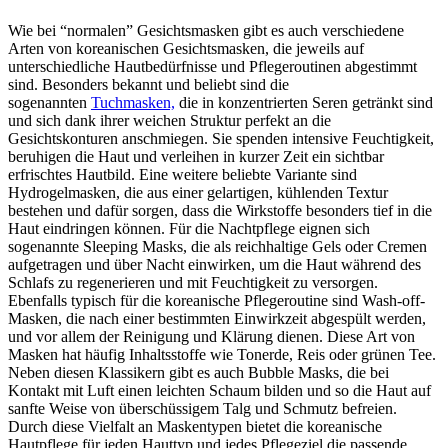
Wie bei “normalen” Gesichtsmasken gibt es auch verschiedene
Arten von koreanischen Gesichtsmasken, die jeweils auf
unterschiedliche Hautbedürfnisse und Pflegeroutinen abgestimmt
sind. Besonders bekannt und beliebt sind die
sogenannten
Tuchmasken,
die in konzentrierten Seren getränkt sind
und sich dank ihrer weichen Struktur perfekt an die
Gesichtskonturen anschmiegen. Sie spenden intensive Feuchtigkeit,
beruhigen die Haut und verleihen in kurzer Zeit ein sichtbar
erfrischtes Hautbild. Eine weitere beliebte Variante sind
Hydrogelmasken, die aus einer gelartigen, kühlenden Textur
bestehen und dafür sorgen, dass die Wirkstoffe besonders tief in die
Haut eindringen können. Für die Nachtpflege eignen sich
sogenannte Sleeping Masks, die als reichhaltige Gels oder Cremen
aufgetragen und über Nacht einwirken, um die Haut während des
Schlafs zu regenerieren und mit Feuchtigkeit zu versorgen.
Ebenfalls typisch für die koreanische Pflegeroutine sind Wash-off-
Masken, die nach einer bestimmten Einwirkzeit abgespült werden,
und vor allem der Reinigung und Klärung dienen. Diese Art von
Masken hat häufig Inhaltsstoffe wie Tonerde, Reis oder grünen Tee.
Neben diesen Klassikern gibt es auch Bubble Masks, die bei
Kontakt mit Luft einen leichten Schaum bilden und so die Haut auf
sanfte Weise von überschüssigem Talg und Schmutz befreien.
Durch diese Vielfalt an Maskentypen bietet die koreanische
Hautpflege für jeden Hauttyp und jedes Pflegeziel die passende